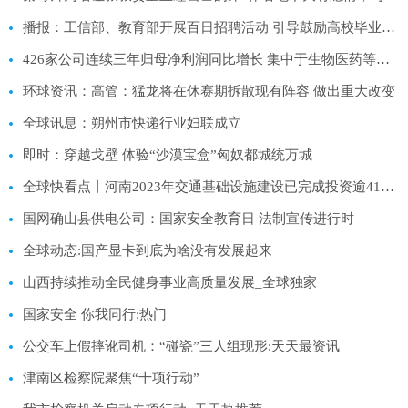
播报：工信部、教育部开展百日招聘活动 引导鼓励高校毕业生到中小企业工作
426家公司连续三年归母净利润同比增长 集中于生物医药等五大行业
环球资讯：高管：猛龙将在休赛期拆散现有阵容 做出重大改变
全球讯息：朔州市快递行业妇联成立
即时：穿越戈壁 体验“沙漠宝盒”匈奴都城统万城
全球快看点丨河南2023年交通基础设施建设已完成投资逾414亿元
国网确山县供电公司：国家安全教育日 法制宣传进行时
全球动态:国产显卡到底为啥没有发展起来
山西持续推动全民健身事业高质量发展_全球独家
国家安全 你我同行:热门
公交车上假摔讹司机：“碰瓷”三人组现形:天天最资讯
津南区检察院聚焦“十项行动”