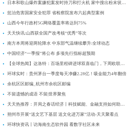
日本和歌山爆炸案嫌犯案发时持刀和打火机 家中搜出粉末状物体
惩治危害国家安全犯罪 省检察院发布六起典型案例
山西今年行政村5G网络覆盖率将达到75%
天天快讯:山西获全国产改考核“优秀”等次
南方本周将迎两轮降水 中东部气温继续攀升:全球动态
中国经济“一季报”将公布 多项先行指标超预期
【全球热闻】达洛特：百场里程碑进球双喜临门，下周欧联杯和足总杯要更进一步
环球实时：贵州茅台一季度每天净赚2.28亿！吸金能力4年翻倍
余杭区区邮编_杭州市余杭区邮编
不留遗憾的成语 不留|世界聚焦
天天热推荐：开局之春话经济丨科技赋能、金融支持如何助力粮食产能提升？
朔州市开展“送文艺下基层 送文化进万家”活动-天天聚看点
环球快资讯丨访海南生态软件园 看数字社区未来