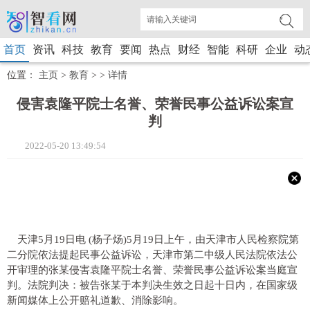
首页
资讯
科技
教育
要闻
热点
财经
智能
科研
企业
动
位置：
主页
>
教育
> >
详情
侵害袁隆平院士名誉、荣誉民事公益诉讼案宣
判
2022-05-20 13:49:54
天津5月19日电 (杨子炀)5月19日上午，由天津市人民检察院第
二分院依法提起民事公益诉讼，天津市第二中级人民法院依法公
开审理的张某侵害袁隆平院士名誉、荣誉民事公益诉讼案当庭宣
判。法院判决：被告张某于本判决生效之日起十日内，在国家级
新闻媒体上公开赔礼道歉、消除影响。