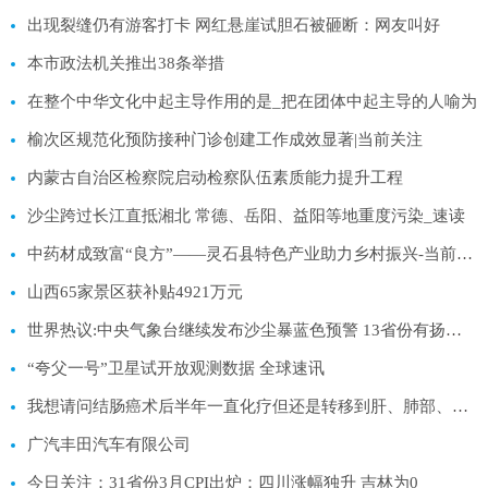
出现裂缝仍有游客打卡 网红悬崖试胆石被砸断：网友叫好
本市政法机关推出38条举措
在整个中华文化中起主导作用的是_把在团体中起主导的人喻为
榆次区规范化预防接种门诊创建工作成效显著|当前关注
内蒙古自治区检察院启动检察队伍素质能力提升工程
沙尘跨过长江直抵湘北 常德、岳阳、益阳等地重度污染_速读
中药材成致富“良方”——灵石县特色产业助力乡村振兴-当前聚焦
山西65家景区获补贴4921万元
世界热议:中央气象台继续发布沙尘暴蓝色预警 13省份有扬沙浮尘天气
“夸父一号”卫星试开放观测数据 全球速讯
我想请问结肠癌术后半年一直化疗但还是转移到肝、肺部、现在转移到头部，开始头晕经过一个月的头部放疗，:世界速读
广汽丰田汽车有限公司
今日关注：31省份3月CPI出炉：四川涨幅独升 吉林为0