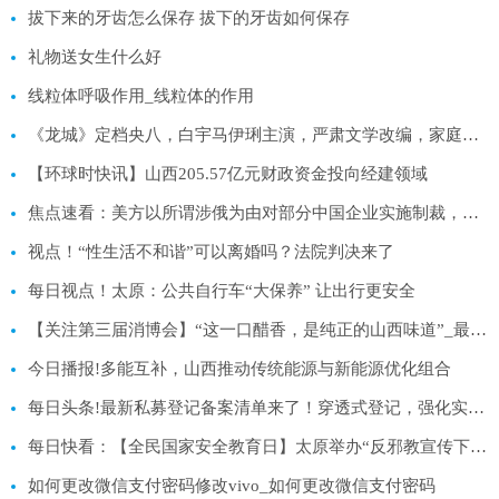
拔下来的牙齿怎么保存 拔下的牙齿如何保存
礼物送女生什么好
线粒体呼吸作用_线粒体的作用
《龙城》定档央八，白宇马伊琍主演，严肃文学改编，家庭伦理剧
【环球时快讯】山西205.57亿元财政资金投向经建领域
焦点速看：美方以所谓涉俄为由对部分中国企业实施制裁，商务部回应
视点！“性生活不和谐”可以离婚吗？法院判决来了
每日视点！太原：公共自行车“大保养” 让出行更安全
【关注第三届消博会】“这一口醋香，是纯正的山西味道”_最资讯
今日播报!多能互补，山西推动传统能源与新能源优化组合
每日头条!最新私募登记备案清单来了！穿透式登记，强化实控人管理
每日快看：【全民国家安全教育日】太原举办“反邪教宣传下基层入乡村”主题活动
如何更改微信支付密码修改vivo_如何更改微信支付密码