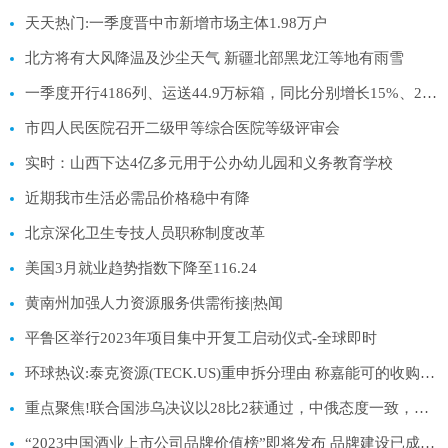
天天热门:一季度晋中市新增市场主体1.98万户
北方将有大风降温及沙尘天气 新疆北部黑龙江等地有雨雪
一季度开行4186列、运送44.9万标箱，同比分别增长15%、28% 中欧班列承运货物日益丰富 世界今日报
市四人民医院召开二级甲等综合医院等级评审会
实时：山西下达4亿多元用于公办幼儿园和义务教育学校
近期我市生活必需品价格稳中有降
北京深化卫生专技人员职称制度改革
美国3月就业趋势指数下降至116.24
黄南州加强人力资源服务供需衔接|热闻
平鲁区举行2023年项目集中开复工启动仪式-全球即时
环球热议:泰克资源(TECK.US)重申拆分理由 称嘉能可的收购提议“不可执行”
重点聚焦!联合国涉乌决议以28比2获通过，中俄态度一致，俄大使称拒绝合作
“2023中国酒业上市公司品牌价值榜”即将发布 品牌建设已成酒业发展核心:当前快报