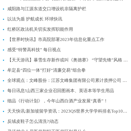
咸阳路与江源东道交口增设机非隔离护栏
以法为盾 护航成长 环球快讯
红桥区政法机关切实发挥职能作用
【世界时快讯】市高院部署2023年信息化重点工作
感受“特警高科技” 每日视点
【天天游讯】暴雪生存新作或叫《奥德赛》 “守望先锋”风格 当前焦点
牟定县“四位一体”打好“清廉交易”组合拳
全球观点：文峰股份：江苏文峰集团有限公司累计质押公司 A 股股份约 2.66 亿股
每日讯息!山西三家企业召回图画本、英语本等学生用品
细品《行动计划》，今年山西白酒产业发展“真香”！
天天快讯:新加坡留学资讯：2023QS世界大学学科排名Top100专业汇总
反绒皮鞋子怎么清洗?|动态