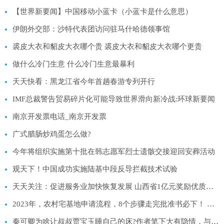
【世界新要闻】中国移动小蓝卡（小蓝卡是什么意思）
伊朗外交部：沙特代表团访问驻马什哈德领事馆
裘皮大衣和貂皮大衣哪个贵 裘皮大衣和貂皮大衣哪个更贵
做什么冷门生意 什么冷门生意最暴利
天天快看：黑龙江省今年首趟春游专列开行
IMF总裁警告贸易碎片化可能导致世界滑向新冷战:环球新要闻
南京开发票电话_南京开发票
广式腊肠炒鸡蛋怎么做?
​今年将组织实施第十批在韩志愿军烈士遗骸交接迎回安葬活动
观天下！中国成功实施陆基中段反导拦截技术试验
天天关注：促进服务业加快恢复发展 山西省1亿元奖励优质零售企业
2023年，农村宅基地申请流程，8个步骤走完批准书必下！ 全球球精选
秦可卿为啥让叔叔贾宝玉睡自己的床?作者笔下大有隐情，与焦大无关