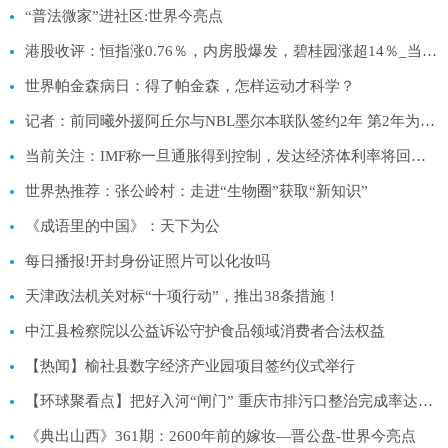
“普法微家”进社区:世界今亮点
港股收评：恒指涨0.76％，内房股爆发，碧桂园涨超14％_当前独家
世界帕金森病日：得了帕金森，怎样运动才科学？
记者：前同曦外援阿丘尔与NBL墨尔本联队签约2年 第2年为球员选项
当前关注：IMF称一旦通胀得到控制，发达经济体利率将回归疫情前低位！
世界热推荐：张公岭村：走进“生物圈”获取“新知识”
《成语里的中国》：天下为公
每日播报!开封身份证照片可以化妆吗
天津政法机关对标“十项行动”，推出38条措施！
中江县检察院以公益诉讼守护食品领域消费者合法权益
【热闻】榆社县数字经济产业园项目签约仪式举行
【环球聚看点】把好入河“闸门” 重庆市排污口整治完成率达到80%
《典出山西》361期：2600年前的嫁妆—晋公盘-世界今亮点