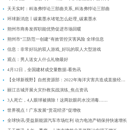
天天实时：科洛弗悖论三部曲关系_科洛弗悖论三部曲
环球新消息丨碳素墨水堵笔怎么处理_碳素墨水
朔州市商务发挥职能优势促进市场回暖
朔州市“三防范一创建”有效管控灾害风险 全球信息
信息：非常好玩的双人游戏_好玩的双人大型游戏
观点：男人送女人什么礼物最好
4月12日，全国建材成交量数据-看热讯
【全球新视野】自然资源部：2022年海洋灾害共造成直接经济损失24.1亿元
丽江古城开展火灾扑救实战演练_焦点资讯
3人死亡，4人眼球被摘除！这两款眼药水没消毒……
世界视点！广东发展“赏花经济”促增收
全球快讯:受益新能源汽车市场红利 动力电池产销保持快速增长