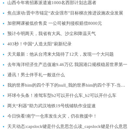
山西今年将招募派遣逾1000名西部计划志愿者
焦点滚动:晋中市锚定“农业强市”目标梯次推进设施农业发展
加密网课被低价售卖 一公司被判侵权赔偿8000元
预计今明两天，我省有大风、沙尘和降温天气
403秒！中国“人造太阳”刷新纪录
天天最新：他从台湾来大陆待了12天，发现一个大问题
去年海洋经济生产总值逾9.46万亿 我国港口规模稳居世界第一
通讯！男士伴手礼一般送什么
我的世界him的四个手下的null_我的世界him的四个手下-当前热门
环球今头条！准驾车型b2可以开什么车_b2可以开什么车
两大“利器”助力武汉地铁19号线铺轨作业提速
今日快看!南宁一仓库发生火灾，仍在救援中！
天天动态:capslock键是什么意思怎么读_capslock键是什么意思