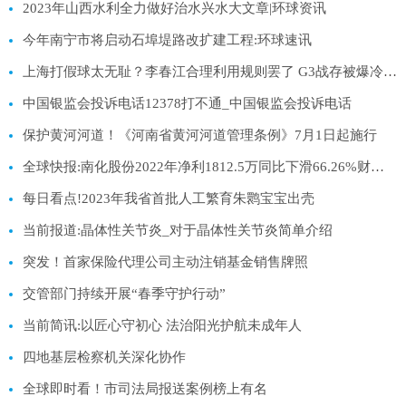
2023年山西水利全力做好治水兴水大文章|环球资讯
今年南宁市将启动石埠堤路改扩建工程:环球速讯
上海打假球太无耻？李春江合理利用规则罢了 G3战存被爆冷可能:环球最资讯
中国银监会投诉电话12378打不通_中国银监会投诉电话
保护黄河河道！《河南省黄河河道管理条例》7月1日起施行
全球快报:南化股份2022年净利1812.5万同比下滑66.26%财务总监李晓晨薪酬34.75万
每日看点!2023年我省首批人工繁育朱鹮宝宝出壳
当前报道:晶体性关节炎_对于晶体性关节炎简单介绍
突发！首家保险代理公司主动注销基金销售牌照
交管部门持续开展“春季守护行动”
当前简讯:以匠心守初心 法治阳光护航未成年人
四地基层检察机关深化协作
全球即时看！市司法局报送案例榜上有名