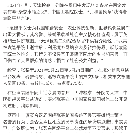
2021年6月，天津检察二分院在履职中发现张某多次在网络发
表侮辱“杂交水稻之父”、中国工程院院士、“共和国勋章”获得者
袁隆平的言论。
“袁隆平院士为我国粮食安全、农业科技创新、世界粮食发展作
出重大贡献，其名誉、荣誉承载着社会主义核心价值观，属于英
雄烈士保护范围。”天津检察二分院检察官李洪智介绍说，“张某
在袁隆平院士逝世后，利用境外网站发表及转推侮辱、诋毁袁隆
平院士的推文，其行为不仅侵害了袁隆平院士的名誉和荣誉，而
且伤害了人民群众的情感，损害了社会公共利益。”
经查，张某于2021年5月22日至5月24日期间，在境外信息网络
平台发表、转推侮辱、诋毁袁隆平院士的推文9条，相关推文被他
人留言10条、被转推36次、被点赞275次。
在征询袁隆平院士近亲属同意后，天津检察二分院向天津二中
院提起民事公益诉讼，要求张某在中国国家级新闻媒体上公开赔
礼道歉、消除影响。
庭审中，该案合议庭围绕张某是否实施了侵害英雄烈士荣誉、
名誉的行为，是否应承担相应的民事责任的争议焦点进行事实调
查。合议庭认为，张某在网络平台上公然发表不实言论，亵渎了