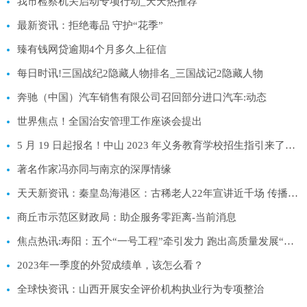
我市检察机关启动专项行动_天天热推荐
最新资讯：拒绝毒品 守护“花季”
臻有钱网贷逾期4个月多久上征信
每日时讯!三国战纪2隐藏人物排名_三国战记2隐藏人物
奔驰（中国）汽车销售有限公司召回部分进口汽车:动态
世界焦点！全国治安管理工作座谈会提出
5 月 19 日起报名！中山 2023 年义务教育学校招生指引来了！|看点
著名作家冯亦同与南京的深厚情缘
天天新资讯：秦皇岛海港区：古稀老人22年宣讲近千场 传播党的好声音
商丘市示范区财政局：助企服务零距离-当前消息
焦点热讯:寿阳：五个“一号工程”牵引发力 跑出高质量发展“加速度”
2023年一季度的外贸成绩单，该怎么看？
全球快资讯：山西开展安全评价机构执业行为专项整治