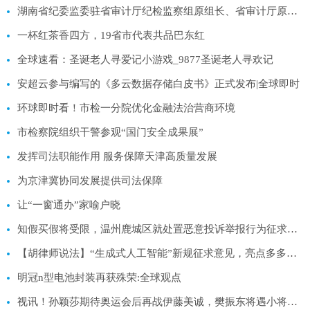
湖南省纪委监委驻省审计厅纪检监察组原组长、省审计厅原党组成员包昌林受贿案一审宣判-全球焦点
一杯红茶香四方，19省市代表共品巴东红
全球速看：圣诞老人寻爱记小游戏_9877圣诞老人寻欢记
安超云参与编写的《多云数据存储白皮书》正式发布|全球即时
环球即时看！市检一分院优化金融法治营商环境
市检察院组织干警参观“国门安全成果展”
发挥司法职能作用 服务保障天津高质量发展
为京津冀协同发展提供司法保障
让“一窗通办”家喻户晓
知假买假将受限，温州鹿城区就处置恶意投诉举报行为征求意见
【胡律师说法】“生成式人工智能”新规征求意见，亮点多多抢先看
明冠n型电池封装再获殊荣:全球观点
视讯！孙颖莎期待奥运会后再战伊藤美诚，樊振东将遇小将林诗栋挑战