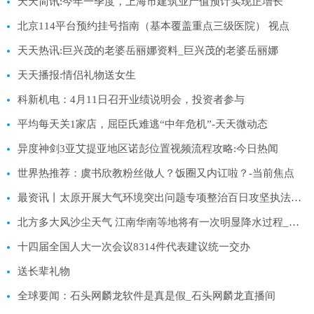
天天简讯:今年一季度，上海市建筑业产值预计实现正增长
北京114平台预约挂号指南（基本覆盖重点三级医院） 视点
天天热讯:巨兴茂的老婆岳丽娜资料_巨兴茂的老婆岳丽娜
天天播报:情侣礼物送女生
科新机电：4月11日召开业绩说明会，投资者参与
平均每天关1家店，屈臣氏难逃“中年危机”-天天微动态
异度神剑3亚艾提亚地区诺彭位置视频流程攻略:今日热闻
世界热推荐：虞书欣教粉丝做人？饭圈又内讧啦？-当前焦点
最资讯丨太原开展大气环境突出问题专项整治百日攻坚执法行动
北方多大风沙尘天气 江南华南等地将有一次明显降水过程_环球即时看
十四届全国人大一次会议8314件代表建议统一交办
送长辈礼物
全球要闻：石头网麟龙软件是真是假_石头网麟龙直播间