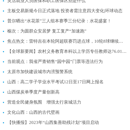
灵活就业人员医保和职工医保区别是什么
主板交易新规今日正式落地 投资者需注意四大变化|环球动态
普尔晒出“水花茶”三人组本赛季三分纪录：水花盛宴！
榆次：为圆群众安居梦 复工复产“加速跑”
焦点热文：雷特吉在本轮阿超联赛罚进点球，10轮8球继续领跑射手榜
【全球新要闻】农村义务教育本科以上学历专任教师达76.01%（新数据 新看点）
当前观点：我省严查销售“园中园”门票等违法行为
太原市加快建设城市内涝预警系统
山西：高二学子学业水平考试12日至17日网上报名
山西煤炭单季度产量创新高
营造全民健身氛围 增强太行泉城活力
文化山西：山西的古代壁画
【快播报】2023年“山西集善助残计划”项目启动