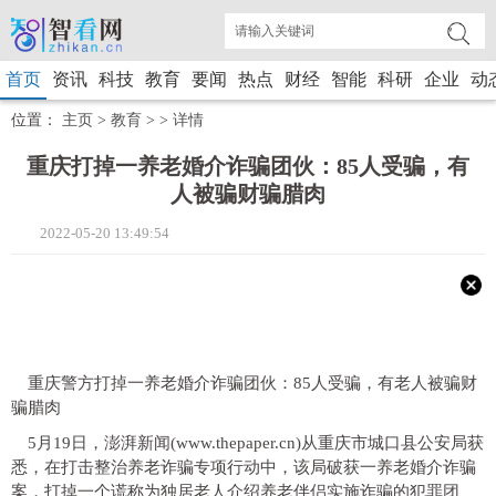
首页
资讯
科技
教育
要闻
热点
财经
智能
科研
企业
动
位置：
主页
>
教育
> >
详情
重庆打掉一养老婚介诈骗团伙：85人受骗，有
人被骗财骗腊肉
2022-05-20 13:49:54
重庆警方打掉一养老婚介诈骗团伙：85人受骗，有老人被骗财
骗腊肉
5月19日，澎湃新闻(www.thepaper.cn)从重庆市城口县公安局获
悉，在打击整治养老诈骗专项行动中，该局破获一养老婚介诈骗
案，打掉一个谎称为独居老人介绍养老伴侣实施诈骗的犯罪团