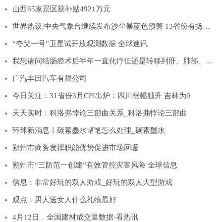
山西65家景区获补贴4921万元
世界热议:中央气象台继续发布沙尘暴蓝色预警 13省份有扬沙浮尘天气
“夸父一号”卫星试开放观测数据 全球速讯
我想请问结肠癌术后半年一直化疗但还是转移到肝、肺部、现在转移到头部，开始头晕经过一个月的头部放疗，:世界速读
广汽丰田汽车有限公司
今日关注：31省份3月CPI出炉：四川涨幅独升 吉林为0
天天实时：科洛弗悖论三部曲关系_科洛弗悖论三部曲
环球新消息丨碳素墨水堵笔怎么处理_碳素墨水
朔州市商务发挥职能优势促进市场回暖
朔州市“三防范一创建”有效管控灾害风险 全球信息
信息：非常好玩的双人游戏_好玩的双人大型游戏
观点：男人送女人什么礼物最好
4月12日，全国建材成交量数据-看热讯