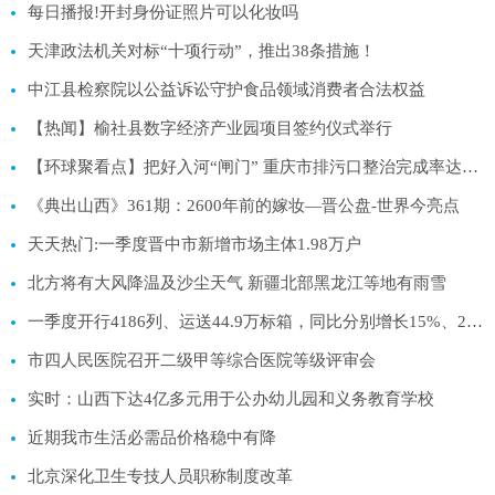
每日播报!开封身份证照片可以化妆吗
天津政法机关对标“十项行动”，推出38条措施！
中江县检察院以公益诉讼守护食品领域消费者合法权益
【热闻】榆社县数字经济产业园项目签约仪式举行
【环球聚看点】把好入河“闸门” 重庆市排污口整治完成率达到80%
《典出山西》361期：2600年前的嫁妆—晋公盘-世界今亮点
天天热门:一季度晋中市新增市场主体1.98万户
北方将有大风降温及沙尘天气 新疆北部黑龙江等地有雨雪
一季度开行4186列、运送44.9万标箱，同比分别增长15%、28% 中欧班列承运货物日益丰富 世界今日报
市四人民医院召开二级甲等综合医院等级评审会
实时：山西下达4亿多元用于公办幼儿园和义务教育学校
近期我市生活必需品价格稳中有降
北京深化卫生专技人员职称制度改革