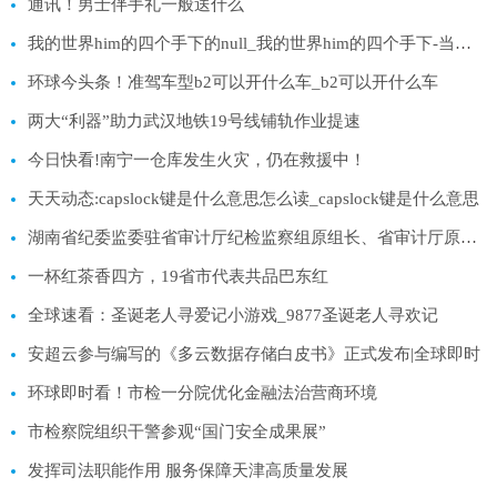
通讯！男士伴手礼一般送什么
我的世界him的四个手下的null_我的世界him的四个手下-当前热门
环球今头条！准驾车型b2可以开什么车_b2可以开什么车
两大“利器”助力武汉地铁19号线铺轨作业提速
今日快看!南宁一仓库发生火灾，仍在救援中！
天天动态:capslock键是什么意思怎么读_capslock键是什么意思
湖南省纪委监委驻省审计厅纪检监察组原组长、省审计厅原党组成员包昌林受贿案一审宣判-全球焦点
一杯红茶香四方，19省市代表共品巴东红
全球速看：圣诞老人寻爱记小游戏_9877圣诞老人寻欢记
安超云参与编写的《多云数据存储白皮书》正式发布|全球即时
环球即时看！市检一分院优化金融法治营商环境
市检察院组织干警参观“国门安全成果展”
发挥司法职能作用 服务保障天津高质量发展