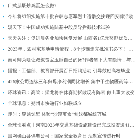
广式腊肠炒鸡蛋怎么做?
​今年将组织实施第十批在韩志愿军烈士遗骸交接迎回安葬活动
观天下！中国成功实施陆基中段反导拦截技术试验
天天关注：促进服务业加快恢复发展 山西省1亿元奖励优质零售企业
2023年，农村宅基地申请流程，8个步骤走完批准书必下！ 全球球精选
秦可卿为啥让叔叔贾宝玉睡自己的床?作者笔下大有隐情，与焦大无关
播报：工信部、教育部开展百日招聘活动 引导鼓励高校毕业生到中小企业工作
426家公司连续三年归母净利润同比增长 集中于生物医药等五大行业
环球资讯：高管：猛龙将在休赛期拆散现有阵容 做出重大改变
全球讯息：朔州市快递行业妇联成立
即时：穿越戈壁 体验“沙漠宝盒”匈奴都城统万城
全球快看点丨河南2023年交通基础设施建设已完成投资逾414亿元
国网确山县供电公司：国家安全教育日 法制宣传进行时