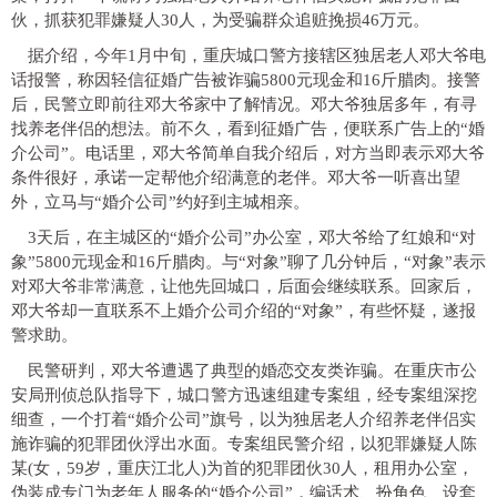
伙，抓获犯罪嫌疑人30人，为受骗群众追赃挽损46万元。
据介绍，今年1月中旬，重庆城口警方接辖区独居老人邓大爷电
话报警，称因轻信征婚广告被诈骗5800元现金和16斤腊肉。接警
后，民警立即前往邓大爷家中了解情况。邓大爷独居多年，有寻
找养老伴侣的想法。前不久，看到征婚广告，便联系广告上的“婚
介公司”。电话里，邓大爷简单自我介绍后，对方当即表示邓大爷
条件很好，承诺一定帮他介绍满意的老伴。邓大爷一听喜出望
外，立马与“婚介公司”约好到主城相亲。
3天后，在主城区的“婚介公司”办公室，邓大爷给了红娘和“对
象”5800元现金和16斤腊肉。与“对象”聊了几分钟后，“对象”表示
对邓大爷非常满意，让他先回城口，后面会继续联系。回家后，
邓大爷却一直联系不上婚介公司介绍的“对象”，有些怀疑，遂报
警求助。
民警研判，邓大爷遭遇了典型的婚恋交友类诈骗。在重庆市公
安局刑侦总队指导下，城口警方迅速组建专案组，经专案组深挖
细查，一个打着“婚介公司”旗号，以为独居老人介绍养老伴侣实
施诈骗的犯罪团伙浮出水面。专案组民警介绍，以犯罪嫌疑人陈
某(女，59岁，重庆江北人)为首的犯罪团伙30人，租用办公室，
伪装成专门为老年人服务的“婚介公司”，编话术、扮角色、设套