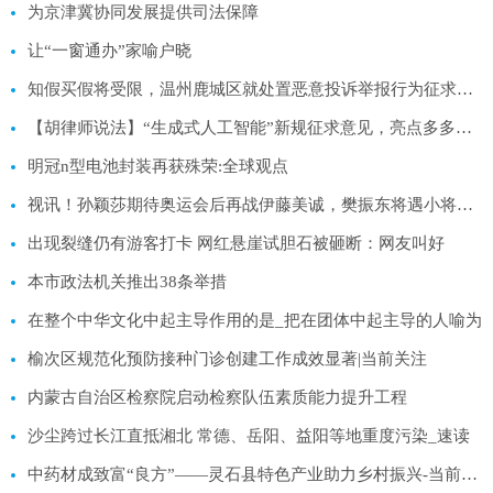
为京津冀协同发展提供司法保障
让“一窗通办”家喻户晓
知假买假将受限，温州鹿城区就处置恶意投诉举报行为征求意见
【胡律师说法】“生成式人工智能”新规征求意见，亮点多多抢先看
明冠n型电池封装再获殊荣:全球观点
视讯！孙颖莎期待奥运会后再战伊藤美诚，樊振东将遇小将林诗栋挑战
出现裂缝仍有游客打卡 网红悬崖试胆石被砸断：网友叫好
本市政法机关推出38条举措
在整个中华文化中起主导作用的是_把在团体中起主导的人喻为
榆次区规范化预防接种门诊创建工作成效显著|当前关注
内蒙古自治区检察院启动检察队伍素质能力提升工程
沙尘跨过长江直抵湘北 常德、岳阳、益阳等地重度污染_速读
中药材成致富“良方”——灵石县特色产业助力乡村振兴-当前聚焦