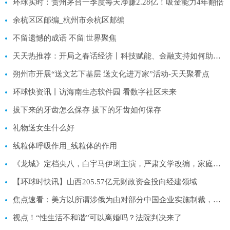
环球实时：贵州茅台一季度每天净赚2.28亿！吸金能力4年翻倍
余杭区区邮编_杭州市余杭区邮编
不留遗憾的成语 不留|世界聚焦
天天热推荐：开局之春话经济丨科技赋能、金融支持如何助力粮食产能提升？
朔州市开展“送文艺下基层 送文化进万家”活动-天天聚看点
环球快资讯丨访海南生态软件园 看数字社区未来
拔下来的牙齿怎么保存 拔下的牙齿如何保存
礼物送女生什么好
线粒体呼吸作用_线粒体的作用
《龙城》定档央八，白宇马伊琍主演，严肃文学改编，家庭伦理剧
【环球时快讯】山西205.57亿元财政资金投向经建领域
焦点速看：美方以所谓涉俄为由对部分中国企业实施制裁，商务部回应
视点！“性生活不和谐”可以离婚吗？法院判决来了