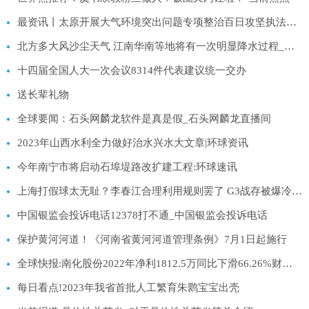
最资讯丨太原开展大气环境突出问题专项整治百日攻坚执法行动
北方多大风沙尘天气 江南华南等地将有一次明显降水过程_环球即时看
十四届全国人大一次会议8314件代表建议统一交办
送长辈礼物
全球要闻：石头网麟龙软件是真是假_石头网麟龙直播间
2023年山西水利全力做好治水兴水大文章|环球资讯
今年南宁市将启动石埠堤路改扩建工程:环球速讯
上海打假球太无耻？李春江合理利用规则罢了 G3战存被爆冷可能:环球最资讯
中国银监会投诉电话12378打不通_中国银监会投诉电话
保护黄河河道！《河南省黄河河道管理条例》7月1日起施行
全球快报:南化股份2022年净利1812.5万同比下滑66.26%财务总监李晓晨薪酬34.75万
每日看点!2023年我省首批人工繁育朱鹮宝宝出壳