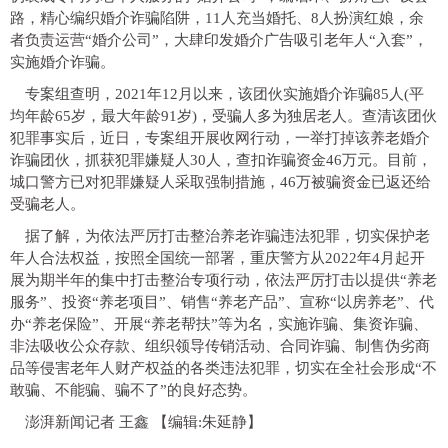
路，精心编织婚介诈骗陷阱，11人充当婚托、8人扮演红娘，余
者负责运营“婚介公司”，大肆印发婚介广告吸引老年人“入套”，
实施婚介诈骗。
专案组查明，2021年12月以来，该团伙实施婚介诈骗85人(平
均年龄65岁，最大年龄91岁)，受骗人多为独居老人。查清该团伙
犯罪事实后，近日，专案组开展收网行动，一举打掉该养老婚介
诈骗团伙，抓获犯罪嫌疑人30人，查扣诈骗资金46万元。目前，
城口警方已对犯罪嫌疑人采取强制措施，46万被骗资金已返还给
受骗老人。
据了解，为依法严厉打击整治养老诈骗违法犯罪，切实保护老
年人合法权益，按照全国统一部署，重庆警方从2022年4月起开
展为期半年的集中打击整治专项行动，依法严厉打击以提供“养老
服务”、投资“养老项目”、销售“养老产品”、宣称“以房养老”、代
办“养老保险”、开展“养老帮扶”等为名，实施诈骗、集资诈骗、
非法吸收公众存款、组织领导传销活动、合同诈骗、制售伪劣商
品等侵害老年人财产权益的各类违法犯罪，切实在全社会形成“不
敢骗、不能骗、骗不了”的良好态势。
澎湃新闻记者 王鑫
【编辑:朱延静】