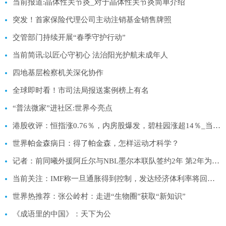
当前报道:晶体性关节炎_对于晶体性关节炎简单介绍
突发！首家保险代理公司主动注销基金销售牌照
交管部门持续开展“春季守护行动”
当前简讯:以匠心守初心 法治阳光护航未成年人
四地基层检察机关深化协作
全球即时看！市司法局报送案例榜上有名
“普法微家”进社区:世界今亮点
港股收评：恒指涨0.76％，内房股爆发，碧桂园涨超14％_当前独家
世界帕金森病日：得了帕金森，怎样运动才科学？
记者：前同曦外援阿丘尔与NBL墨尔本联队签约2年 第2年为球员选项
当前关注：IMF称一旦通胀得到控制，发达经济体利率将回归疫情前低位！
世界热推荐：张公岭村：走进“生物圈”获取“新知识”
《成语里的中国》：天下为公