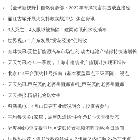
【全球新视野】自然资源部：2022年海洋灾害共造成直接经济损失24.1亿元
丽江古城开展火灾扑救实战演练_焦点资讯
3人死亡，4人眼球被摘除！这两款眼药水没消毒……
世界视点！广东发展“赏花经济”促增收
全球快讯:受益新能源汽车市场红利 动力电池产销保持快速增长
天天简讯:今年一季度，上海市建筑业产值预计实现正增长
北京114平台预约挂号指南（基本覆盖重点三级医院） 视点
天天热讯:巨兴茂的老婆岳丽娜资料_巨兴茂的老婆岳丽娜
天天播报:情侣礼物送女生
科新机电：4月11日召开业绩说明会，投资者参与
平均每天关1家店，屈臣氏难逃“中年危机”-天天微动态
异度神剑3亚艾提亚地区诺彭位置视频流程攻略:今日热闻
世界热推荐：虞书欣教粉丝做人？饭圈又内讧啦？-当前焦点