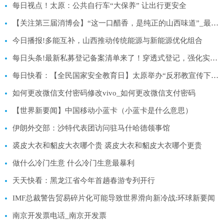
每日视点！太原：公共自行车“大保养” 让出行更安全
【关注第三届消博会】“这一口醋香，是纯正的山西味道”_最资讯
今日播报!多能互补，山西推动传统能源与新能源优化组合
每日头条!最新私募登记备案清单来了！穿透式登记，强化实控人管理
每日快看：【全民国家安全教育日】太原举办“反邪教宣传下基层入乡村”主题活动
如何更改微信支付密码修改vivo_如何更改微信支付密码
【世界新要闻】中国移动小蓝卡（小蓝卡是什么意思）
伊朗外交部：沙特代表团访问驻马什哈德领事馆
裘皮大衣和貂皮大衣哪个贵 裘皮大衣和貂皮大衣哪个更贵
做什么冷门生意 什么冷门生意最暴利
天天快看：黑龙江省今年首趟春游专列开行
IMF总裁警告贸易碎片化可能导致世界滑向新冷战:环球新要闻
南京开发票电话_南京开发票