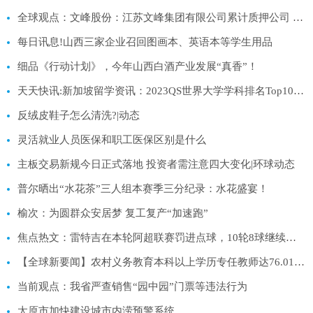
全球观点：文峰股份：江苏文峰集团有限公司累计质押公司 A 股股份约 2.66 亿股
每日讯息!山西三家企业召回图画本、英语本等学生用品
细品《行动计划》，今年山西白酒产业发展“真香”！
天天快讯:新加坡留学资讯：2023QS世界大学学科排名Top100专业汇总
反绒皮鞋子怎么清洗?|动态
灵活就业人员医保和职工医保区别是什么
主板交易新规今日正式落地 投资者需注意四大变化|环球动态
普尔晒出“水花茶”三人组本赛季三分纪录：水花盛宴！
榆次：为圆群众安居梦 复工复产“加速跑”
焦点热文：雷特吉在本轮阿超联赛罚进点球，10轮8球继续领跑射手榜
【全球新要闻】农村义务教育本科以上学历专任教师达76.01%（新数据 新看点）
当前观点：我省严查销售“园中园”门票等违法行为
太原市加快建设城市内涝预警系统