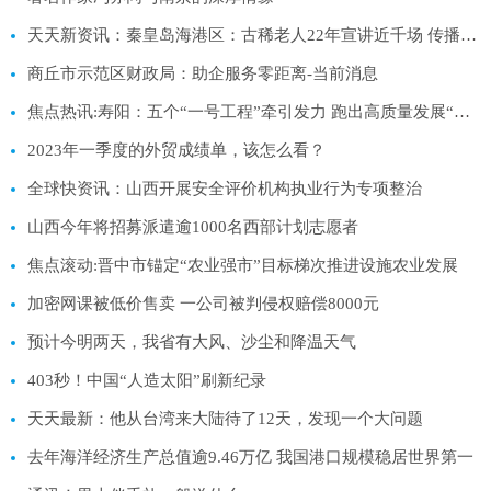
天天新资讯：秦皇岛海港区：古稀老人22年宣讲近千场 传播党的好声音
商丘市示范区财政局：助企服务零距离-当前消息
焦点热讯:寿阳：五个“一号工程”牵引发力 跑出高质量发展“加速度”
2023年一季度的外贸成绩单，该怎么看？
全球快资讯：山西开展安全评价机构执业行为专项整治
山西今年将招募派遣逾1000名西部计划志愿者
焦点滚动:晋中市锚定“农业强市”目标梯次推进设施农业发展
加密网课被低价售卖 一公司被判侵权赔偿8000元
预计今明两天，我省有大风、沙尘和降温天气
403秒！中国“人造太阳”刷新纪录
天天最新：他从台湾来大陆待了12天，发现一个大问题
去年海洋经济生产总值逾9.46万亿 我国港口规模稳居世界第一