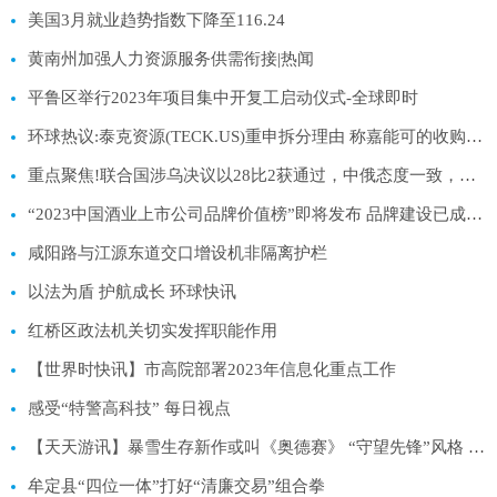
美国3月就业趋势指数下降至116.24
黄南州加强人力资源服务供需衔接|热闻
平鲁区举行2023年项目集中开复工启动仪式-全球即时
环球热议:泰克资源(TECK.US)重申拆分理由 称嘉能可的收购提议“不可执行”
重点聚焦!联合国涉乌决议以28比2获通过，中俄态度一致，俄大使称拒绝合作
“2023中国酒业上市公司品牌价值榜”即将发布 品牌建设已成酒业发展核心:当前快报
咸阳路与江源东道交口增设机非隔离护栏
以法为盾 护航成长 环球快讯
红桥区政法机关切实发挥职能作用
【世界时快讯】市高院部署2023年信息化重点工作
感受“特警高科技” 每日视点
【天天游讯】暴雪生存新作或叫《奥德赛》 “守望先锋”风格 当前焦点
牟定县“四位一体”打好“清廉交易”组合拳