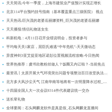
天天简讯:今年一季度，上海市建筑业产值预计实现正增长
北京114平台预约挂号指南（基本覆盖重点三级医院） 视点
天天热讯:巨兴茂的老婆岳丽娜资料_巨兴茂的老婆岳丽娜
天天播报:情侣礼物送女生
科新机电：4月11日召开业绩说明会，投资者参与
平均每天关1家店，屈臣氏难逃“中年危机”-天天微动态
异度神剑3亚艾提亚地区诺彭位置视频流程攻略:今日热闻
世界热推荐：虞书欣教粉丝做人？饭圈又内讧啦？-当前焦点
最资讯丨太原开展大气环境突出问题专项整治百日攻坚执法行动
北方多大风沙尘天气 江南华南等地将有一次明显降水过程_环球即时看
十四届全国人大一次会议8314件代表建议统一交办
送长辈礼物
全球要闻：石头网麟龙软件是真是假_石头网麟龙直播间