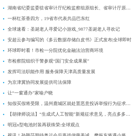
湖南省纪委监委驻省审计厅纪检监察组原组长、省审计厅原党组成员包昌林受贿案一审宣判-全球焦点
一杯红茶香四方，19省市代表共品巴东红
全球速看：圣诞老人寻爱记小游戏_9877圣诞老人寻欢记
安超云参与编写的《多云数据存储白皮书》正式发布|全球即时
环球即时看！市检一分院优化金融法治营商环境
市检察院组织干警参观“国门安全成果展”
发挥司法职能作用 服务保障天津高质量发展
为京津冀协同发展提供司法保障
让“一窗通办”家喻户晓
知假买假将受限，温州鹿城区就处置恶意投诉举报行为征求意见
【胡律师说法】“生成式人工智能”新规征求意见，亮点多多抢先看
明冠n型电池封装再获殊荣:全球观点
视讯！孙颖莎期待奥运会后再战伊藤美诚，樊振东将遇小将林诗栋挑战