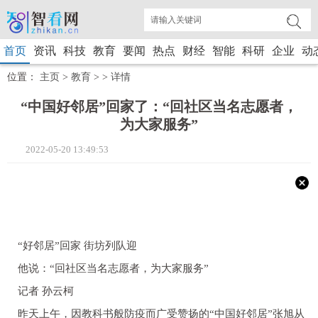
首页
资讯
科技
教育
要闻
热点
财经
智能
科研
企业
动
位置：
主页
>
教育
> >
详情
“中国好邻居”回家了：“回社区当名志愿者，
为大家服务”
2022-05-20 13:49:53
“好邻居”回家 街坊列队迎
他说：“回社区当名志愿者，为大家服务”
记者 孙云柯
昨天上午，因教科书般防疫而广受赞扬的“中国好邻居”张旭从