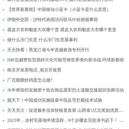
【世界新要闻】中国移动小蓝卡（小蓝卡是什么意思）
伊朗外交部：沙特代表团访问驻马什哈德领事馆
裘皮大衣和貂皮大衣哪个贵 裘皮大衣和貂皮大衣哪个更贵
做什么冷门生意 什么冷门生意最暴利
天天快看：黑龙江省今年首趟春游专列开行
IMF总裁警告贸易碎片化可能导致世界滑向新冷战:环球新要闻
南京开发票电话_南京开发票
广式腊肠炒鸡蛋怎么做?
​今年将组织实施第十批在韩志愿军烈士遗骸交接迎回安葬活动
观天下！中国成功实施陆基中段反导拦截技术试验
天天关注：促进服务业加快恢复发展 山西省1亿元奖励优质零售企业
2023年，农村宅基地申请流程，8个步骤走完批准书必下！ 全球球精选