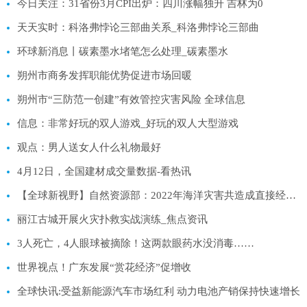
今日关注：31省份3月CPI出炉：四川涨幅独升 吉林为0
天天实时：科洛弗悖论三部曲关系_科洛弗悖论三部曲
环球新消息丨碳素墨水堵笔怎么处理_碳素墨水
朔州市商务发挥职能优势促进市场回暖
朔州市“三防范一创建”有效管控灾害风险 全球信息
信息：非常好玩的双人游戏_好玩的双人大型游戏
观点：男人送女人什么礼物最好
4月12日，全国建材成交量数据-看热讯
【全球新视野】自然资源部：2022年海洋灾害共造成直接经济损失24.1亿元
丽江古城开展火灾扑救实战演练_焦点资讯
3人死亡，4人眼球被摘除！这两款眼药水没消毒……
世界视点！广东发展“赏花经济”促增收
全球快讯:受益新能源汽车市场红利 动力电池产销保持快速增长