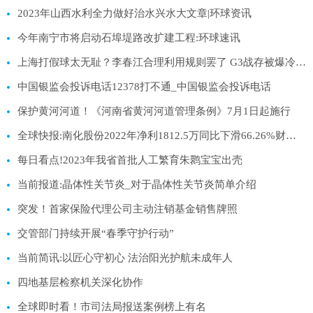
2023年山西水利全力做好治水兴水大文章|环球资讯
今年南宁市将启动石埠堤路改扩建工程:环球速讯
上海打假球太无耻？李春江合理利用规则罢了 G3战存被爆冷可能:环球最资讯
中国银监会投诉电话12378打不通_中国银监会投诉电话
保护黄河河道！《河南省黄河河道管理条例》7月1日起施行
全球快报:南化股份2022年净利1812.5万同比下滑66.26%财务总监李晓晨薪酬34.75万
每日看点!2023年我省首批人工繁育朱鹮宝宝出壳
当前报道:晶体性关节炎_对于晶体性关节炎简单介绍
突发！首家保险代理公司主动注销基金销售牌照
交管部门持续开展“春季守护行动”
当前简讯:以匠心守初心 法治阳光护航未成年人
四地基层检察机关深化协作
全球即时看！市司法局报送案例榜上有名