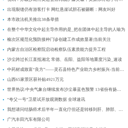
出现裂缝仍有游客打卡 网红悬崖试胆石被砸断：网友叫好
本市政法机关推出38条举措
在整个中华文化中起主导作用的是_把在团体中起主导的人喻为
榆次区规范化预防接种门诊创建工作成效显著|当前关注
内蒙古自治区检察院启动检察队伍素质能力提升工程
沙尘跨过长江直抵湘北 常德、岳阳、益阳等地重度污染_速读
中药材成致富“良方”——灵石县特色产业助力乡村振兴-当前聚焦
山西65家景区获补贴4921万元
世界热议:中央气象台继续发布沙尘暴蓝色预警 13省份有扬沙浮尘天气
“夸父一号”卫星试开放观测数据 全球速讯
我想请问结肠癌术后半年一直化疗但还是转移到肝、肺部、现在转移到头部，开始头晕经过一个月的头部放疗，:世界速读
广汽丰田汽车有限公司