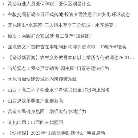
灵活就业人员医保和职工医保区别是什么
主板交易新规今日正式落地 投资者需注意四大变化|环球动态
普尔晒出“水花茶”三人组本赛季三分纪录：水花盛宴！
榆次：为圆群众安居梦 复工复产“加速跑”
焦点热文：雷特吉在本轮阿超联赛罚进点球，10轮8球继续领跑射手榜
【全球新要闻】农村义务教育本科以上学历专任教师达76.01%（新数据 新看点）
当前观点：我省严查销售“园中园”门票等违法行为
太原市加快建设城市内涝预警系统
山西：高二学子学业水平考试12日至17日网上报名
山西煤炭单季度产量创新高
营造全民健身氛围 增强太行泉城活力
文化山西：山西的古代壁画
【快播报】2023年“山西集善助残计划”项目启动