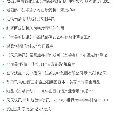
“2023中国酒业上市公司品牌价值榜”即将发布 品牌建设已成酒业发展核心:当前快报
咸阳路与江源东道交口增设机非隔离护栏
以法为盾 护航成长 环球快讯
红桥区政法机关切实发挥职能作用
【世界时快讯】市高院部署2023年信息化重点工作
感受“特警高科技” 每日视点
【天天游讯】暴雪生存新作或叫《奥德赛》 “守望先锋”风格 当前焦点
牟定县“四位一体”打好“清廉交易”组合拳
全球观点：文峰股份：江苏文峰集团有限公司累计质押公司 A 股股份约 2.66 亿股
每日讯息!山西三家企业召回图画本、英语本等学生用品
细品《行动计划》，今年山西白酒产业发展“真香”！
天天快讯:新加坡留学资讯：2023QS世界大学学科排名Top100专业汇总
反绒皮鞋子怎么清洗?|动态