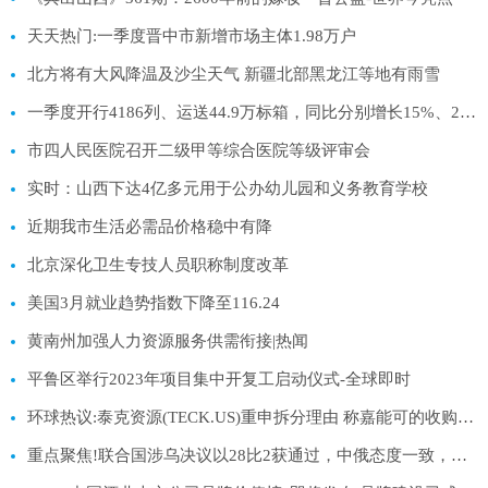
天天热门:一季度晋中市新增市场主体1.98万户
北方将有大风降温及沙尘天气 新疆北部黑龙江等地有雨雪
一季度开行4186列、运送44.9万标箱，同比分别增长15%、28% 中欧班列承运货物日益丰富 世界今日报
市四人民医院召开二级甲等综合医院等级评审会
实时：山西下达4亿多元用于公办幼儿园和义务教育学校
近期我市生活必需品价格稳中有降
北京深化卫生专技人员职称制度改革
美国3月就业趋势指数下降至116.24
黄南州加强人力资源服务供需衔接|热闻
平鲁区举行2023年项目集中开复工启动仪式-全球即时
环球热议:泰克资源(TECK.US)重申拆分理由 称嘉能可的收购提议“不可执行”
重点聚焦!联合国涉乌决议以28比2获通过，中俄态度一致，俄大使称拒绝合作