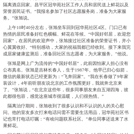
隔离酒店回家。昌平区冠华苑社区工作人员和居民送上鲜花以及
荣誉居民证书。“我报名参加了社区志愿服务岗，准备为大家服
务。”张旭说。
上午10时40分左右，张旭坐车回到冠华苑社区4区。门口已有
热情的居民准备好红色横幅、鲜花在等候。“中国好邻居，欢迎您
回家”，在居民的欢迎声中，张旭接过社区准备的荣誉证书，并小
心翼翼收好。“特别感动，大家的祝福我都已经收到。接下来我完
成居家健康监测后，准备回社区当志愿者，为大家服务。”他说。
张旭是网上广为流传的“中国好邻居”，此前因怕家人担心没有
公布真名。张旭是吉林长春人，生于1987年。他早已归心似箭，
微信的最新状态已经更新为：“飞奔回家”。“我在长春做了9年家
装设计，4年前听朋友说北京的工作氛围更好，我就奔北京来
了。”张旭说，“在北京这些年，很多同事朋友来自五湖四海，彼
此都很包容，感觉这座城市很温暖，人们很热情。”
隔离治疗期间，张旭收到了很多认识和不认识的人的关心慰
问。他的室友多次打来电话问需不需要生活用品，冠华苑社区书
记也常打电话叮嘱：“有啥问题联系社区。”单位同事还送来了水
果鲜花。