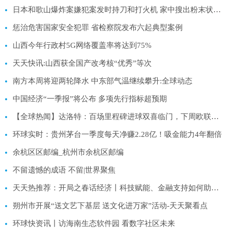
日本和歌山爆炸案嫌犯案发时持刀和打火机 家中搜出粉末状物体
惩治危害国家安全犯罪 省检察院发布六起典型案例
山西今年行政村5G网络覆盖率将达到75%
天天快讯:山西获全国产改考核“优秀”等次
南方本周将迎两轮降水 中东部气温继续攀升:全球动态
中国经济“一季报”将公布 多项先行指标超预期
【全球热闻】达洛特：百场里程碑进球双喜临门，下周欧联杯和足总杯要更进一步
环球实时：贵州茅台一季度每天净赚2.28亿！吸金能力4年翻倍
余杭区区邮编_杭州市余杭区邮编
不留遗憾的成语 不留|世界聚焦
天天热推荐：开局之春话经济丨科技赋能、金融支持如何助力粮食产能提升？
朔州市开展“送文艺下基层 送文化进万家”活动-天天聚看点
环球快资讯丨访海南生态软件园 看数字社区未来