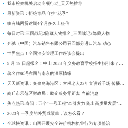
我市检察机关启动专项行动_天天热推荐
最新资讯：拒绝毒品 守护“花季”
臻有钱网贷逾期4个月多久上征信
每日时讯!三国战纪2隐藏人物排名_三国战记2隐藏人物
奔驰（中国）汽车销售有限公司召回部分进口汽车:动态
世界焦点！全国治安管理工作座谈会提出
5 月 19 日起报名！中山 2023 年义务教育学校招生指引来了！|看点
著名作家冯亦同与南京的深厚情缘
天天新资讯：秦皇岛海港区：古稀老人22年宣讲近千场 传播党的好声音
商丘市示范区财政局：助企服务零距离-当前消息
焦点热讯:寿阳：五个“一号工程”牵引发力 跑出高质量发展“加速度”
2023年一季度的外贸成绩单，该怎么看？
全球快资讯：山西开展安全评价机构执业行为专项整治