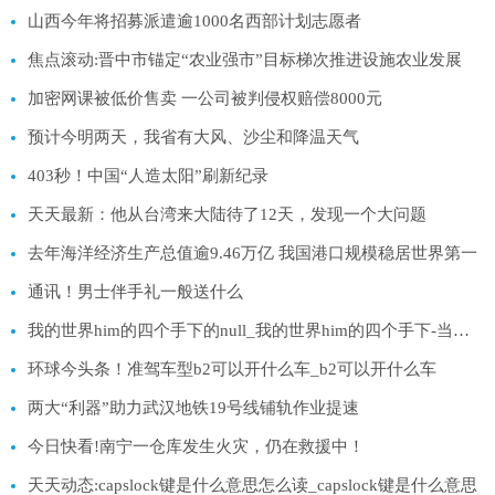
山西今年将招募派遣逾1000名西部计划志愿者
焦点滚动:晋中市锚定“农业强市”目标梯次推进设施农业发展
加密网课被低价售卖 一公司被判侵权赔偿8000元
预计今明两天，我省有大风、沙尘和降温天气
403秒！中国“人造太阳”刷新纪录
天天最新：他从台湾来大陆待了12天，发现一个大问题
去年海洋经济生产总值逾9.46万亿 我国港口规模稳居世界第一
通讯！男士伴手礼一般送什么
我的世界him的四个手下的null_我的世界him的四个手下-当前热门
环球今头条！准驾车型b2可以开什么车_b2可以开什么车
两大“利器”助力武汉地铁19号线铺轨作业提速
今日快看!南宁一仓库发生火灾，仍在救援中！
天天动态:capslock键是什么意思怎么读_capslock键是什么意思