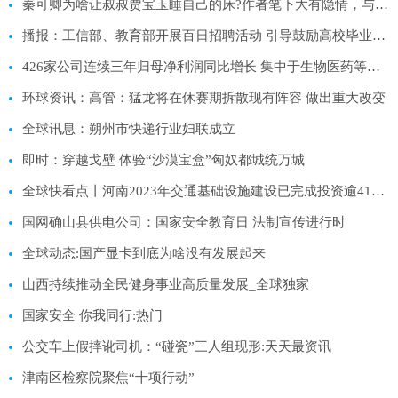
秦可卿为啥让叔叔贾宝玉睡自己的床?作者笔下大有隐情，与焦大无关
播报：工信部、教育部开展百日招聘活动 引导鼓励高校毕业生到中小企业工作
426家公司连续三年归母净利润同比增长 集中于生物医药等五大行业
环球资讯：高管：猛龙将在休赛期拆散现有阵容 做出重大改变
全球讯息：朔州市快递行业妇联成立
即时：穿越戈壁 体验“沙漠宝盒”匈奴都城统万城
全球快看点丨河南2023年交通基础设施建设已完成投资逾414亿元
国网确山县供电公司：国家安全教育日 法制宣传进行时
全球动态:国产显卡到底为啥没有发展起来
山西持续推动全民健身事业高质量发展_全球独家
国家安全 你我同行:热门
公交车上假摔讹司机：“碰瓷”三人组现形:天天最资讯
津南区检察院聚焦“十项行动”