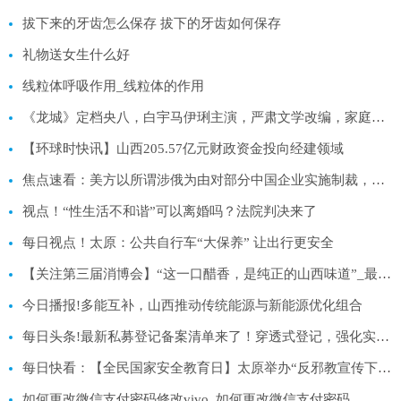
拔下来的牙齿怎么保存 拔下的牙齿如何保存
礼物送女生什么好
线粒体呼吸作用_线粒体的作用
《龙城》定档央八，白宇马伊琍主演，严肃文学改编，家庭伦理剧
【环球时快讯】山西205.57亿元财政资金投向经建领域
焦点速看：美方以所谓涉俄为由对部分中国企业实施制裁，商务部回应
视点！“性生活不和谐”可以离婚吗？法院判决来了
每日视点！太原：公共自行车“大保养” 让出行更安全
【关注第三届消博会】“这一口醋香，是纯正的山西味道”_最资讯
今日播报!多能互补，山西推动传统能源与新能源优化组合
每日头条!最新私募登记备案清单来了！穿透式登记，强化实控人管理
每日快看：【全民国家安全教育日】太原举办“反邪教宣传下基层入乡村”主题活动
如何更改微信支付密码修改vivo_如何更改微信支付密码