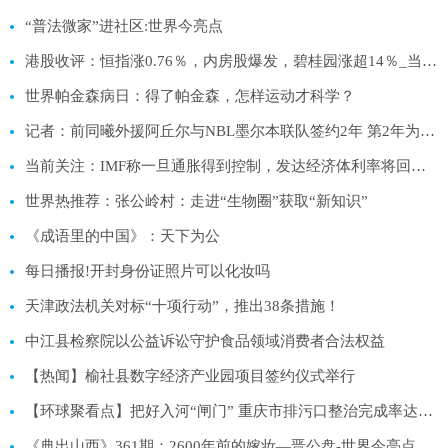
“普法微家”进社区:世界今亮点
港股收评：恒指涨0.76％，内房股爆发，碧桂园涨超14％_当前独家
世界帕金森病日：得了帕金森，怎样运动才科学？
记者：前同曦外援阿丘尔与NBL墨尔本联队签约2年 第2年为球员选项
当前关注：IMF称一旦通胀得到控制，发达经济体利率将回归疫情前低位！
世界热推荐：张公岭村：走进“生物圈”获取“新知识”
《成语里的中国》：天下为公
每日播报!开封身份证照片可以化妆吗
天津政法机关对标“十项行动”，推出38条措施！
中江县检察院以公益诉讼守护食品领域消费者合法权益
【热闻】榆社县数字经济产业园项目签约仪式举行
【环球聚看点】把好入河“闸门” 重庆市排污口整治完成率达到80%
《典出山西》361期：2600年前的嫁妆—晋公盘-世界今亮点